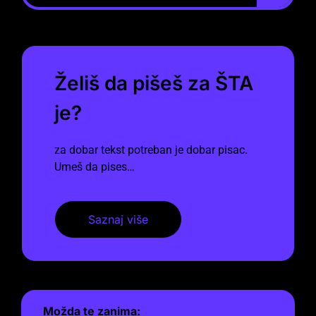
Želiš da pišeš za ŠTA
je?
za dobar tekst potreban je dobar pisac.
Umeš da pises…
Saznaj više
Možda te zanima: