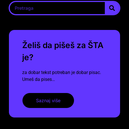
Želiš da pišeš za ŠTA
je?
za dobar tekst potreban je dobar pisac.
Umeš da pises…
Saznaj više