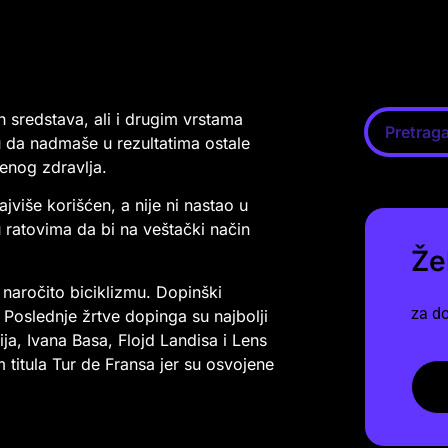
h sredstava, ali i drugim vrstama
u da nadmaše u rezultatima ostale
venog zdravlja.
jviše korišćen, a nije ni nastao u
 ratovima da bi na veštački način
Že
naročito biciklizmu. Dopinški
za do
a. Poslednje žrtve dopinga su najbolji
lija, Ivana Basa, Flojd Landisa i Lens
itula Tur de Fransa jer su osvojene