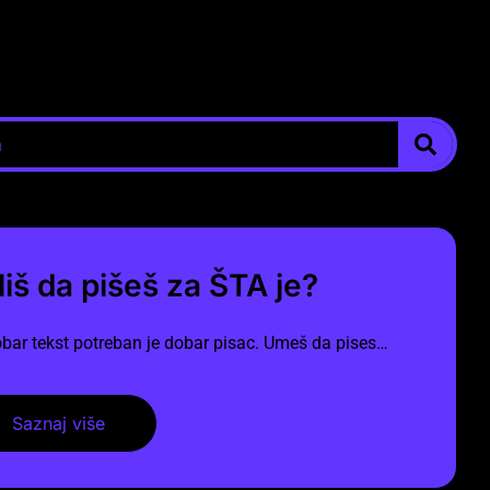
liš da pišeš za ŠTA je?
bar tekst potreban je dobar pisac. Umeš da pises…
Saznaj više