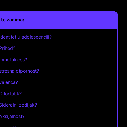
te zanima:
identitet u adolescenciji?
 Prihod?
 mindfulness?
 stresna otpornost?
 valenca?
Citostatik?
 Sideralni zodijak?
 Aksijalnost?