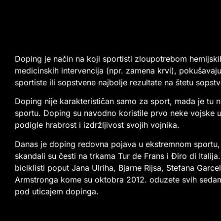
Doping je način na koji sportisti zloupotrebom hemijski
medicinskih intervencija (npr. zamena krvi), pokušavaj
sportiste ili sopstvene najbolje rezultate na štetu sopst
Doping nije karakterističan samo za sport, mada je tu na
sportu. Doping su navodno koristile prvo neke vojske u
podigle hrabrost i izdržljivost svojih vojnika.
Danas je doping redovna pojava u ekstremnom sportu, 
skandali su česti na trkama Tur de Frans i Điro di Italij
biciklisti poput Jana Ulriha, Bjarne Rijsa, Stefana Garce
Armstronga kome su oktobra 2012. oduzete svih sedam t
pod uticajem dopinga.