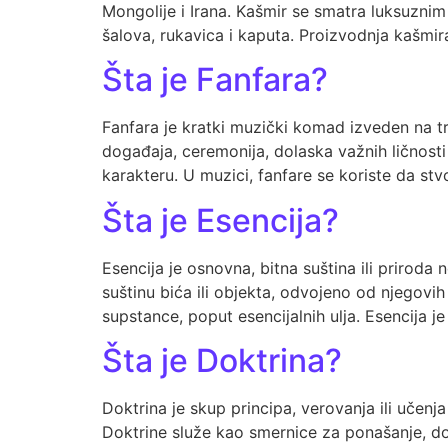
Mongolije i Irana. Kašmir se smatra luksuznim
šalova, rukavica i kaputa. Proizvodnja kašmira
Šta je Fanfara?
Fanfara je kratki muzički komad izveden na t
događaja, ceremonija, dolaska važnih ličnost
karakteru. U muzici, fanfare se koriste da st
Šta je Esencija?
Esencija je osnovna, bitna suština ili priroda 
suštinu bića ili objekta, odvojeno od njegovih
supstance, poput esencijalnih ulja. Esencija je
Šta je Doktrina?
Doktrina je skup principa, verovanja ili učenja
Doktrine služe kao smernice za ponašanje, dono