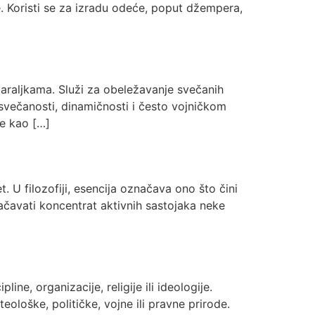
e. Koristi se za izradu odeće, poput džempera,
araljkama. Služi za obeležavanje svečanih
svečanosti, dinamičnosti i često vojničkom
ne kao […]
t. U filozofiji, esencija označava ono što čini
načavati koncentrat aktivnih sastojaka neke
ne, organizacije, religije ili ideologije.
eološke, političke, vojne ili pravne prirode.