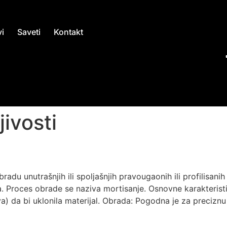
i
Saveti
Kontakt
jivosti
bradu unutrašnjih ili spoljašnjih pravougaonih ili profilisan
a. Proces obrade se naziva mortisanje. Osnovne karakteristi
iva) da bi uklonila materijal. Obrada: Pogodna je za precizn