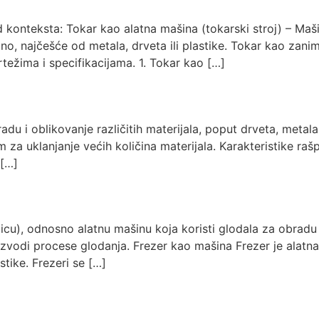
konteksta: Tokar kao alatna mašina (tokarski stroj) – Maši
ično, najčešće od metala, drveta ili plastike. Tokar kao za
težima i specifikacijama. 1. Tokar kao […]
adu i oblikovanje različitih materijala, poput drveta, metala, p
 za uklanjanje većih količina materijala. Karakteristike raš
 […]
icu), odnosno alatnu mašinu koja koristi glodala za obradu m
 izvodi procese glodanja. Frezer kao mašina Frezer je alatn
stike. Frezeri se […]