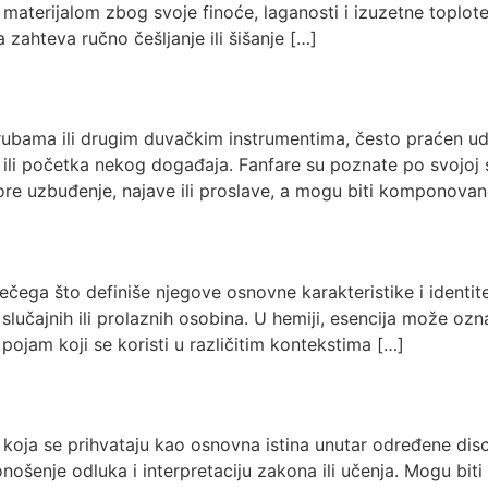
 materijalom zbog svoje finoće, laganosti i izuzetne toplot
 zahteva ručno češljanje ili šišanje […]
rubama ili drugim duvačkim instrumentima, često praćen ud
i ili početka nekog događaja. Fanfare su poznate po svojoj 
vore uzbuđenje, najave ili proslave, a mogu biti komponova
nečega što definiše njegove osnovne karakteristike i identite
 slučajnih ili prolaznih osobina. U hemiji, esencija može oz
 pojam koji se koristi u različitim kontekstima […]
 koja se prihvataju kao osnovna istina unutar određene discipli
šenje odluka i interpretaciju zakona ili učenja. Mogu biti t