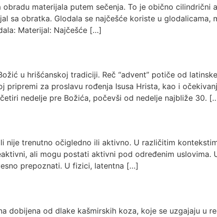
za obradu materijala putem sečenja. To je obično cilindrični a
jal sa obratka. Glodala se najčešće koriste u glodalicama,
odala: Materijal: Najčešće […]
žić u hrišćanskoj tradiciji. Reč “advent” potiče od latinske
noj pripremi za proslavu rođenja Isusa Hrista, kao i očeki
 četiri nedelje pre Božića, počevši od nedelje najbliže 30. [
li nije trenutno očigledno ili aktivno. U različitim konteks
u neaktivni, ali mogu postati aktivni pod određenim uslovima.
svesno prepoznati. U fizici, latentna […]
una dobijena od dlake kašmirskih koza, koje se uzgajaju u 