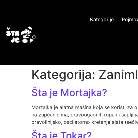
Kategorije
Pojmov
Kategorija:
Zaniml
Šta je Mortajka?
Mortajka je alatna mašina koja se koristi za o
na zupčanicima, pravougaonih rupa ili šupljin
pravolinijsko, oscilatorno kretanje alata (seč
Šta je Tokar?