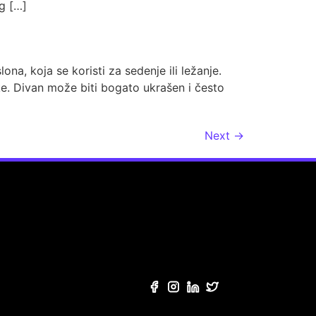
og […]
ona, koja se koristi za sedenje ili ležanje.
ke. Divan može biti bogato ukrašen i često
Next
→