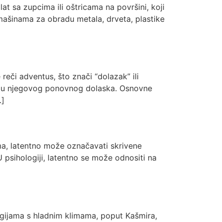
lat sa zupcima ili oštricama na površini, koji
 mašinama za obradu metala, drveta, plastike
 reči adventus, što znači “dolazak” ili
vanju njegovog ponovnog dolaska. Osnovne
…]
tima, latentno može označavati skrivene
 U psihologiji, latentno se može odnositi na
regijama s hladnim klimama, poput Kašmira,