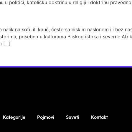
u politici, katoličku doktrinu u religiji i doktrinu pravedn
 nalik na sofu ili kauč, često sa niskim naslonom ili bez nasl
storima, posebno u kulturama Bliskog istoka i severne Afri
m […]
Kategorije
Pojmovi
Saveti
Kontakt